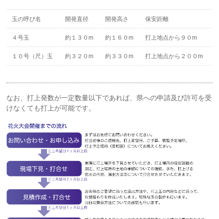
玉の呼び名
開発直径
開発高さ
保安距離
４号玉
約１３０m
約１６０m
打上地点から９０m
１０号（尺）玉
約３２０m
約３３０m
打上地点から２００m
なお、打上発数が一定数量以下であれば、県への申請及び許可を受
けなくても打上が可能です。